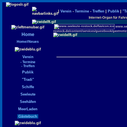
|
Verein
-
Termine
-
Treffen
|
Publik
|
"T
Internet-Organ für Fahr
www.see
rostock.de/content/services/guestbook/gastnoti